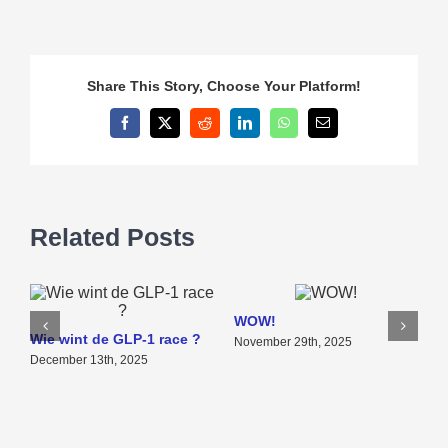
Share This Story, Choose Your Platform!
Facebook
X
Reddit
LinkedIn
WhatsApp
Email
Related Posts
WOW!
Wie wint de GLP-1 race ?
November 29th, 2025
P
December 13th, 2025
v
b
N