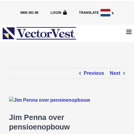
Skip
to
0800 261 88
LOGIN
TRANSLATE
NL
content
Previous
Next
View
Larger
Image
Jim Penna over
pensioenopbouw