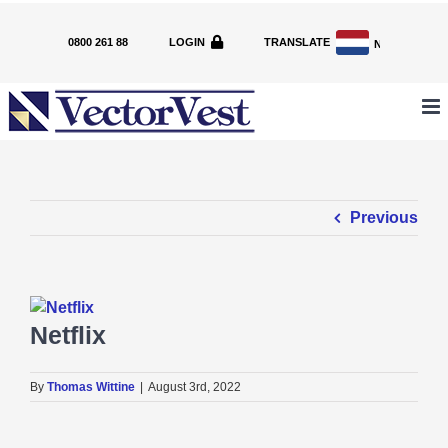
Skip
to
0800 261 88
LOGIN
TRANSLATE
NL
content
Previous
View
Larger
Netflix
Image
By
Thomas Wittine
|
August 3rd, 2022