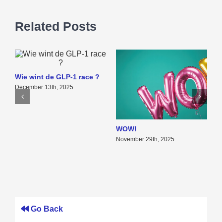
Related Posts
Wie wint de GLP-1 race ?
December 13th, 2025
WOW!
P
v
November 29th, 2025
b
N
Go Back