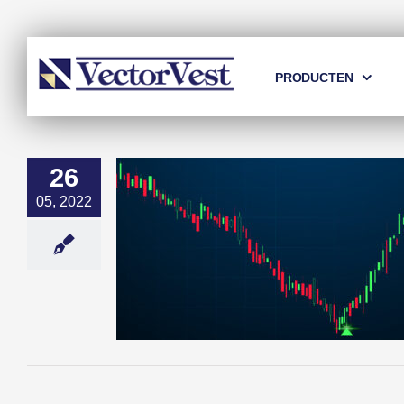
Skip
to
content
PRODUCTEN
26
05, 2022
 VectorVest
ctorVest