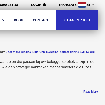
0800 261 88
LOGIN
TRANSLATE
NL
30 DAGEN PROEF
BLOG
CONTACT
ags:
Best of the Biggies
,
Blue-Chip Bargains
,
bottom-fishing
,
S&P500/RT
andelen die passen bij uw beleggersprofiel. Er zijn meer
w eigen strategie aanmaken met parameters die u zelf
Read More