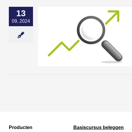
13
09, 2024
r
Producten
Basiscursus beleggen