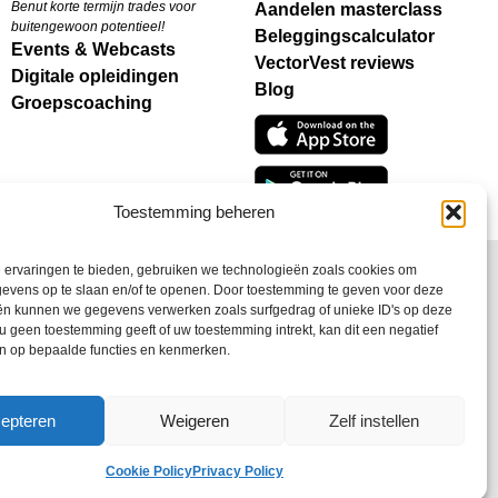
Benut korte termijn trades voor
Aandelen masterclass
buitengewoon potentieel!
Beleggingscalculator
Events & Webcasts
VectorVest reviews
Digitale opleidingen
Blog
Groepscoaching
Toestemming beheren
 ervaringen te bieden, gebruiken we technologieën zoals cookies om
evens op te slaan en/of te openen. Door toestemming te geven voor deze
ën kunnen we gegevens verwerken zoals surfgedrag of unieke ID's op deze
 u geen toestemming geeft of uw toestemming intrekt, kan dit een negatief
Y
|
REFUND POLICY
|
CONTACT US
en op bepaalde functies en kenmerken.
epteren
Weigeren
Zelf instellen
Cookie Policy
Privacy Policy