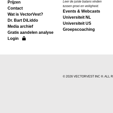
Leer de juiste balans vinden
Prijzen
tussen groei en veiligheid.
Contact
Events & Webcasts
Wat is VectorVest?
Universiteit NL
Dr. Bart DiLiddo
Universiteit US
Media archief
Groepscoaching
Gratis aandelen analyse
Login
©
2026 VECTORVEST INC ®. ALL 