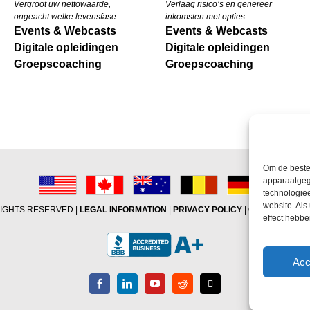
Vergroot uw nettowaarde,
Verlaag risico’s en genereer
ongeacht welke levensfase.
inkomsten met opties.
Events & Webcasts
Events & Webcasts
Digitale opleidingen
Digitale opleidingen
Groepscoaching
Groepscoaching
Om de beste
apparaatgeg
technologie
website. Als
RIGHTS RESERVED |
LEGAL INFORMATION
|
PRIVACY POLICY
|
COOKIE POLIC
effect hebb
Acc
Facebook
LinkedIn
YouTube
Reddit
X