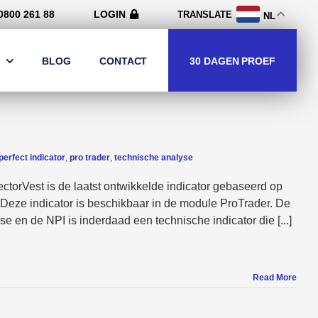
0800 261 88
LOGIN
TRANSLATE
NL
30 DAGEN PROEF
BLOG
CONTACT
perfect indicator
,
pro trader
,
technische analyse
ectorVest is de laatst ontwikkelde indicator gebaseerd op
 Deze indicator is beschikbaar in de module ProTrader. De
 en de NPI is inderdaad een technische indicator die [...]
Read More