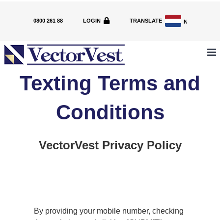
Skip
to
0800 261 88
LOGIN
TRANSLATE
NL
content
Texting Terms and
Conditions
VectorVest Privacy Policy
By providing your mobile number, checking