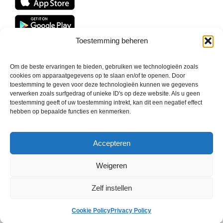
Toestemming beheren
Om de beste ervaringen te bieden, gebruiken we technologieën zoals
cookies om apparaatgegevens op te slaan en/of te openen. Door
toestemming te geven voor deze technologieën kunnen we gegevens
verwerken zoals surfgedrag of unieke ID's op deze website. Als u geen
toestemming geeft of uw toestemming intrekt, kan dit een negatief effect
hebben op bepaalde functies en kenmerken.
©
2026 VECTORVEST INC ®. ALL RIGHTS RESERVED |
LEGAL
INFORMATION
|
PRIVACY POLICY
|
COOKIE POLICY
|
REFUND
POLICY
|
CONTACT US
Accepteren
Weigeren
Zelf instellen
Facebook
LinkedIn
YouTube
Reddit
X
Cookie Policy
Privacy Policy