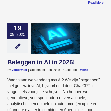
Read More
19
09, 2025
n in AI in 2025!
Views
Beleggen in AI in 2025!
By
VectorVest
|
September 19th, 2025
|
Categories:
Views
Waar staan we vandaag met AI? We zijn "begonnen"
met generatieve AI, bijvoorbeeld door ChatGPT te
vragen iets voor je te schrijven. Nu hebben we
generatieve, voorspellende, conversationele,
analytische, perceptuele en autonome (en op de een
of andere manier te combineren Agentic). Ik hoor