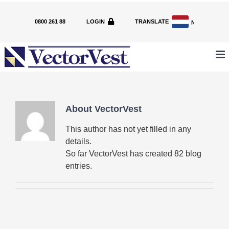
Skip
to
0800 261 88
LOGIN
TRANSLATE
NL
content
About
VectorVest
This author has not yet filled in any
details.
So far VectorVest has created 82 blog
entries.