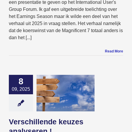
een presentatie te geven op het International User's
Group Forum. Ik gaf een uitgebreide toelichting over
het Earnings Season maar ik wilde een deel van het
verhaal uit 2025 in vraag stellen. Het verhaal namelijk
dat de koerswinst van de Magnificent 7 totaal anders is
dan het [...]
Read More
8
09, 2025
illende keuzes
alyseren !
Views
Verschillende keuzes
analyseren !