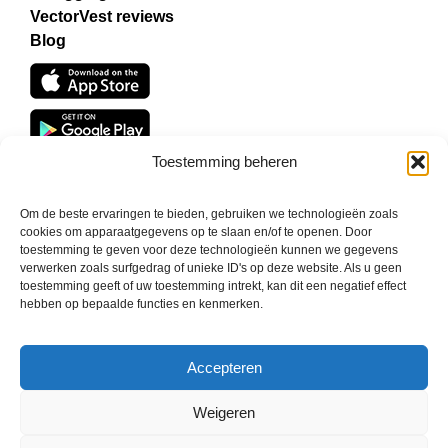
VectorVest reviews
Blog
Toestemming beheren
Om de beste ervaringen te bieden, gebruiken we technologieën zoals
cookies om apparaatgegevens op te slaan en/of te openen. Door
toestemming te geven voor deze technologieën kunnen we gegevens
verwerken zoals surfgedrag of unieke ID's op deze website. Als u geen
toestemming geeft of uw toestemming intrekt, kan dit een negatief effect
hebben op bepaalde functies en kenmerken.
©
2026 VECTORVEST INC ®. ALL RIGHTS RESERVED |
LEGAL
INFORMATION
|
PRIVACY POLICY
|
COOKIE POLICY
|
REFUND
POLICY
|
CONTACT US
Accepteren
Weigeren