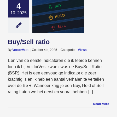
4
10, 2025
/Sell ratio
Views
Buy/Sell ratio
By
VectorVest
|
October 4th, 2025
|
Categories:
Views
Een van de eerste indicatoren die ik leerde kennen
toen ik bij VectorVest kwam, was de Buy/Sell Ratio
(BSR). Het is een eenvoudige indicator die zeer
krachtig is en ik heb een aantal verhalen te vertellen
over de BSR. Wanneer krijg je een Buy, Hold of Sell
rating Laten we het eerst en vooral hebben [...]
Read More