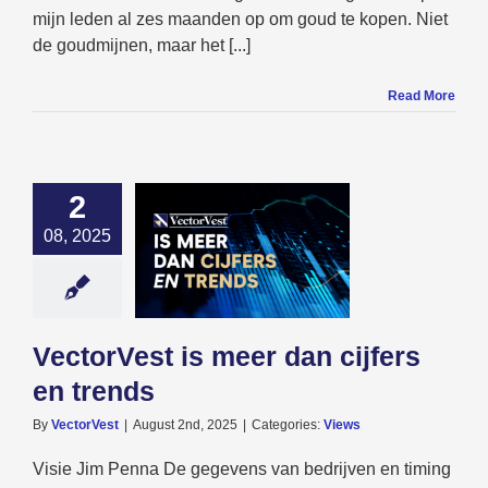
mijn leden al zes maanden op om goud te kopen. Niet
de goudmijnen, maar het [...]
Read More
2
08, 2025
est is meer dan
ers en trends
Views
VectorVest is meer dan cijfers
en trends
By
VectorVest
|
August 2nd, 2025
|
Categories:
Views
Visie Jim Penna De gegevens van bedrijven en timing