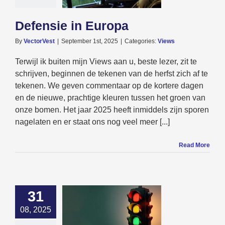
Defensie in Europa
By
VectorVest
|
September 1st, 2025
|
Categories:
Views
Terwijl ik buiten mijn Views aan u, beste lezer, zit te
schrijven, beginnen de tekenen van de herfst zich af te
tekenen. We geven commentaar op de kortere dagen
en de nieuwe, prachtige kleuren tussen het groen van
onze bomen. Het jaar 2025 heeft inmiddels zijn sporen
nagelaten en er staat ons nog veel meer [...]
Read More
31
08, 2025
t betekent
tTiming in het