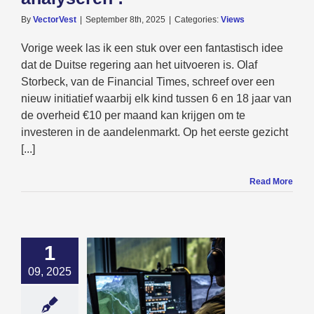
By
VectorVest
|
September 8th, 2025
|
Categories:
Views
Vorige week las ik een stuk over een fantastisch idee
dat de Duitse regering aan het uitvoeren is. Olaf
Storbeck, van de Financial Times, schreef over een
nieuw initiatief waarbij elk kind tussen 6 en 18 jaar van
de overheid €10 per maand kan krijgen om te
investeren in de aandelenmarkt. Op het eerste gezicht
[...]
Read More
1
09, 2025
sie in Europa
Views