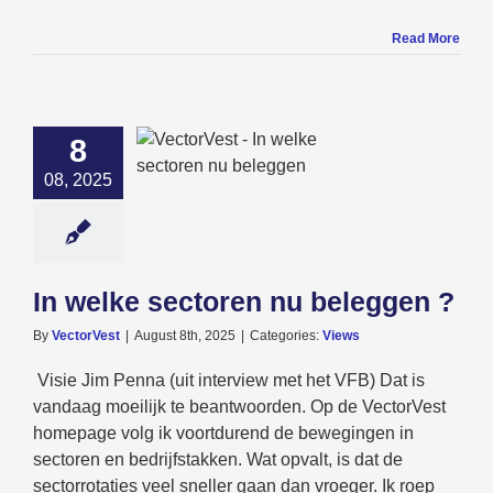
Read More
8
ke sectoren nu
08, 2025
eleggen ?
Views
In welke sectoren nu beleggen ?
By
VectorVest
|
August 8th, 2025
|
Categories:
Views
Visie Jim Penna (uit interview met het VFB) Dat is
vandaag moeilijk te beantwoorden. Op de VectorVest
homepage volg ik voortdurend de bewegingen in
sectoren en bedrijfstakken. Wat opvalt, is dat de
sectorrotaties veel sneller gaan dan vroeger. Ik roep