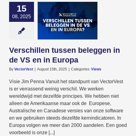
15
08, 2025
hillen tussen
en in de VS en
n Europa
Views
Verschillen tussen beleggen in
de VS en in Europa
By
VectorVest
|
August 15th, 2025
|
Categories:
Views
Visie Jim Penna Vanuit het standpunt van VectorVest
is er verrassend weinig verschil. We werken
wereldwijd met dezelfde principes. We hebben niet
alleen de Amerikaanse maar ook de Europese,
Australische en Canadese versies van onze software
en we gebruiken steeds dezelfde kernindicatoren. In
Europa volgen we meer dan 2000 aandelen. Een goed
voorbeeld is onze [...]