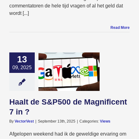
commentatoren de hele tijd vragen of al het geld dat
wordt [...]
Read More
13
09, 2025
 de S&P500 de
ficent 7 in ?
Views
Haalt de S&P500 de Magnificent
7 in ?
By
VectorVest
|
September 13th, 2025
|
Categories:
Views
Afgelopen weekend had ik de geweldige ervaring om