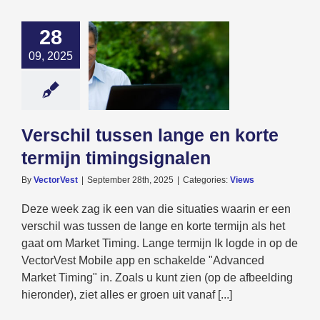
28
09, 2025
il tussen lange
orte termijn
ingsignalen
Views
Verschil tussen lange en korte
termijn timingsignalen
By
VectorVest
|
September 28th, 2025
|
Categories:
Views
Deze week zag ik een van die situaties waarin er een
verschil was tussen de lange en korte termijn als het
gaat om Market Timing. Lange termijn Ik logde in op de
VectorVest Mobile app en schakelde "Advanced
Market Timing" in. Zoals u kunt zien (op de afbeelding
hieronder), ziet alles er groen uit vanaf [...]