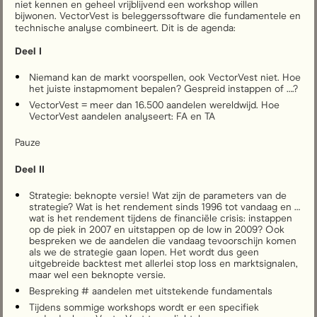
niet kennen en geheel vrijblijvend een workshop willen 
bijwonen. VectorVest is beleggerssoftware die fundamentele en 
technische analyse combineert. Dit is de agenda:  
Deel I
Niemand kan de markt voorspellen, ook VectorVest niet. Hoe 
het juiste instapmoment bepalen? Gespreid instappen of ….? 
VectorVest = meer dan 16.500 aandelen wereldwijd. Hoe 
VectorVest aandelen analyseert: FA en TA
Pauze 
Deel II
Strategie: beknopte versie! Wat zijn de parameters van de 
strategie? Wat is het rendement sinds 1996 tot vandaag en … 
wat is het rendement tijdens de financiële crisis: instappen 
op de piek in 2007 en uitstappen op de low in 2009? Ook 
bespreken we de aandelen die vandaag tevoorschijn komen 
als we de strategie gaan lopen. Het wordt dus geen 
uitgebreide backtest met allerlei stop loss en marktsignalen, 
maar wel een beknopte versie.
Bespreking # aandelen met uitstekende fundamentals
Tijdens sommige workshops wordt er een specifiek 