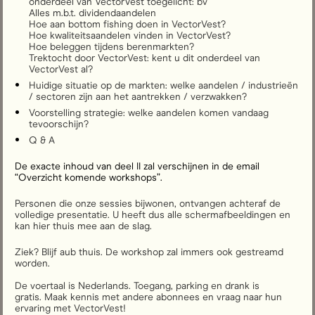
onderdeel van VectorVest toegelicht: bv 
Alles m.b.t. dividendaandelen 
Hoe aan bottom fishing doen in VectorVest?
Hoe kwaliteitsaandelen vinden in VectorVest?
Hoe beleggen tijdens berenmarkten?
Trektocht door VectorVest: kent u dit onderdeel van 
VectorVest al?
Huidige situatie op de markten: welke aandelen / industrieën 
/ sectoren zijn aan het aantrekken / verzwakken?
Voorstelling strategie: welke aandelen komen vandaag 
tevoorschijn?
Q & A
De exacte inhoud van deel II zal verschijnen in de email 
“Overzicht komende workshops”.
Personen die onze sessies bijwonen, ontvangen achteraf de 
volledige presentatie. U heeft dus alle schermafbeeldingen en 
kan hier thuis mee aan de slag. 
Ziek? Blijf aub thuis. De workshop zal immers ook gestreamd 
worden.    
De voertaal is Nederlands. Toegang, parking en drank is 
gratis. Maak kennis met andere abonnees en vraag naar hun 
ervaring met VectorVest! 