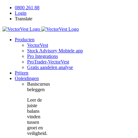
Skip
0800 261 88
to
Login
content
Translate
Producten
VectorVest
Stock Advisory Mobiele app
Pro Integrations
ProTrader-VectorVest
Gratis aandelen analyse
Prijzen
Opleidingen
Basiscursus
beleggen
Leer de
juiste
balans
vinden
tussen
groei en
veiligheid.