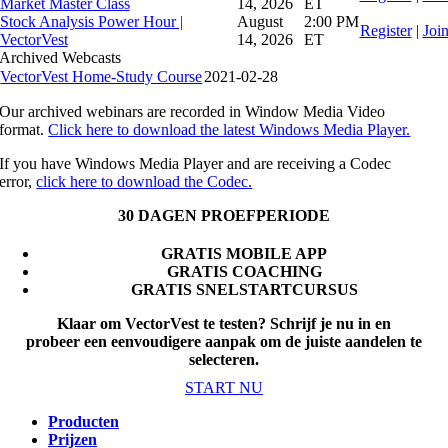
Market Master Class
14, 2026
ET
Stock Analysis Power Hour |
August
2:00 PM
Register
|
Joi
VectorVest
14, 2026
ET
Archived Webcasts
VectorVest Home-Study Course
2021-02-28
Our archived webinars are recorded in Window Media Video
format.
Click here to download the latest Windows Media Player.
If you have Windows Media Player and are receiving a Codec
error,
click here to download the Codec.
30 DAGEN PROEFPERIODE
GRATIS MOBILE APP
GRATIS COACHING
GRATIS SNELSTARTCURSUS
Klaar om VectorVest te testen? Schrijf je nu in en
probeer een eenvoudigere aanpak om de juiste aandelen te
selecteren
.
START NU
Producten
Prijzen