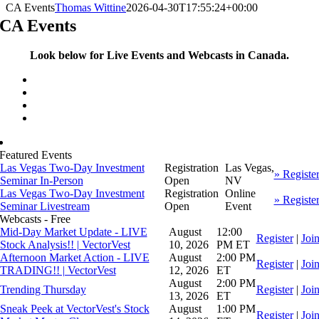
CA Events
Thomas Wittine
2026-04-30T17:55:24+00:00
CA Events
Look below for Live Events and Webcasts in Canada.
Featured Events
Las Vegas Two-Day Investment
Registration
Las Vegas,
» Registe
Seminar In-Person
Open
NV
Las Vegas Two-Day Investment
Registration
Online
» Registe
Seminar Livestream
Open
Event
Webcasts
- Free
Mid-Day Market Update - LIVE
August
12:00
Register
|
Joi
Stock Analysis!! | VectorVest
10, 2026
PM ET
Afternoon Market Action - LIVE
August
2:00 PM
Register
|
Joi
TRADING!! | VectorVest
12, 2026
ET
August
2:00 PM
Trending Thursday
Register
|
Joi
13, 2026
ET
Sneak Peek at VectorVest's Stock
August
1:00 PM
Register
|
Joi