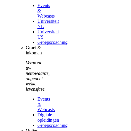
Events
&
Webcasts
Universiteit
NL
Universiteit
US
Groepscoaching
Groei &
inkomen
Vergroot
uw
nettowaarde,
ongeacht
welke
levensfase.
Events
&
Webcasts
Digitale
opleidingen
Groepscoaching
Opties