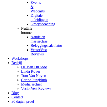
Events
&
Webcasts
Digitale
opleidingen
Groepscoaching
Nuttige
bronnen
Aandelen
masterclass
Beleggingscalculator
VectorVest
Reviews
Workshops
Bedrijf
Dr. Bart DiLiddo
Linda Royer
Tom Van Noyen
Carine Jungbluth
Media archief
VectorVest Reviews
Blog
Contact
30 dagen proef