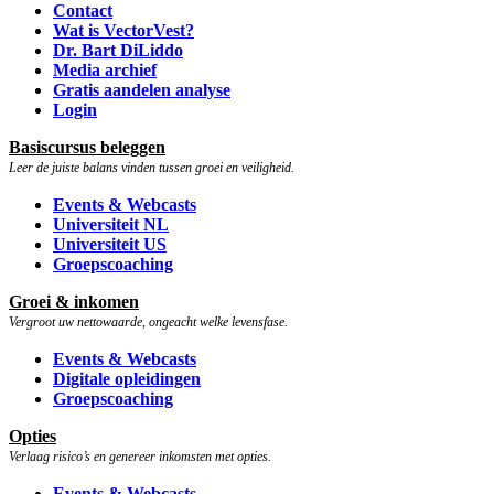
Contact
Wat is VectorVest?
Dr. Bart DiLiddo
Media archief
Gratis aandelen analyse
Login
Basiscursus beleggen
Leer de juiste balans vinden tussen groei en veiligheid.
Events & Webcasts
Universiteit NL
Universiteit US
Groepscoaching
Groei & inkomen
Vergroot uw nettowaarde, ongeacht welke levensfase.
Events & Webcasts
Digitale opleidingen
Groepscoaching
Opties
Verlaag risico’s en genereer inkomsten met opties.
Events & Webcasts