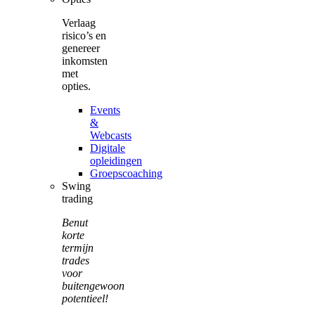
Verlaag
risico’s en
genereer
inkomsten
met
opties.
Events
&
Webcasts
Digitale
opleidingen
Groepscoaching
Swing
trading
Benut
korte
termijn
trades
voor
buitengewoon
potentieel!